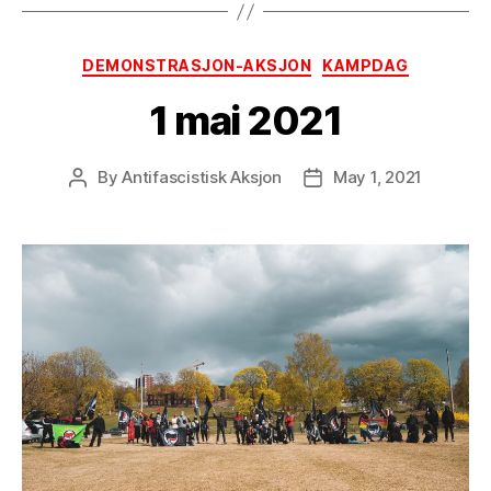
Categories
DEMONSTRASJON-AKSJON
KAMPDAG
1 mai 2021
By
Antifascistisk Aksjon
May 1, 2021
Post
Post
author
date