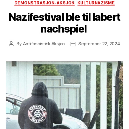
Categories
DEMONSTRASJON-AKSJON
KULTURNAZISME
Nazifestival ble til labert
nachspiel
By
Antifascistisk Aksjon
September 22, 2024
Post
Post
author
date