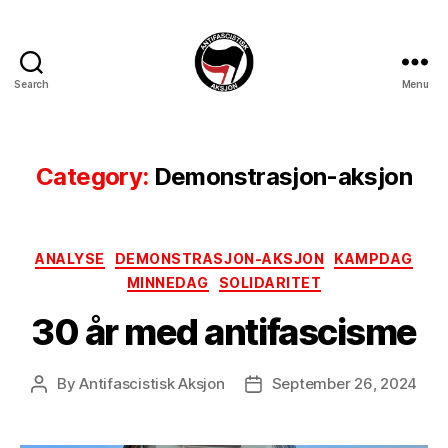
Search
Menu
Antifascistisk
Aksjon
Category:
Demonstrasjon-aksjon
Categories
ANALYSE
DEMONSTRASJON-AKSJON
KAMPDAG
MINNEDAG
SOLIDARITET
30 år med antifascisme
By
Antifascistisk Aksjon
September 26, 2024
Post
Post
author
date