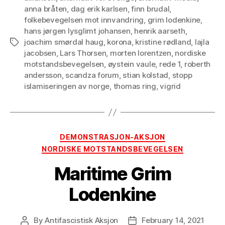
anna bråten
,
dag erik karlsen
,
finn brudal
,
folkebevegelsen mot innvandring
,
grim lodenkine
,
hans jørgen lysglimt johansen
,
henrik aarseth
,
joachim smørdal haug
,
korona
,
kristine rødland
,
lajla
Tags
jacobsen
,
Lars Thorsen
,
morten lorentzen
,
nordiske
motstandsbevegelsen
,
øystein vaule
,
rede 1
,
roberth
andersson
,
scandza forum
,
stian kolstad
,
stopp
islamiseringen av norge
,
thomas ring
,
vigrid
Categories
DEMONSTRASJON-AKSJON
NORDISKE MOTSTANDSBEVEGELSEN
Maritime Grim
Lodenkine
By
Antifascistisk Aksjon
February 14, 2021
Post
Post