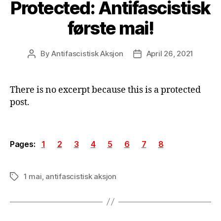
Protected: Antifascistisk
første mai!
By
Antifascistisk Aksjon
April 26, 2021
Post
Post
author
date
There is no excerpt because this is a protected
post.
Pages:
1
2
3
4
5
6
7
8
1 mai
,
antifascistisk aksjon
Tags