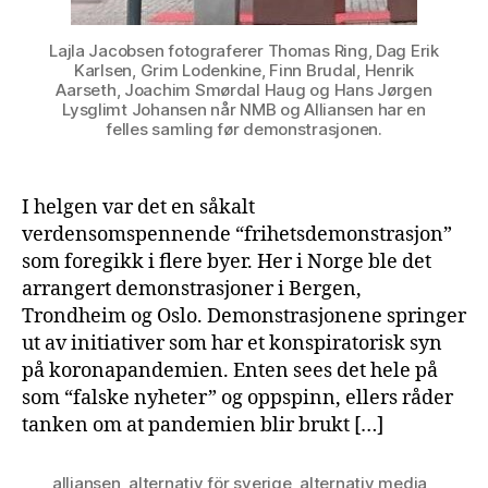
Lajla Jacobsen fotograferer Thomas Ring, Dag Erik
Karlsen, Grim Lodenkine, Finn Brudal, Henrik
Aarseth, Joachim Smørdal Haug og Hans Jørgen
Lysglimt Johansen når NMB og Alliansen har en
felles samling før demonstrasjonen.
I helgen var det en såkalt
verdensomspennende “frihetsdemonstrasjon”
som foregikk i flere byer. Her i Norge ble det
arrangert demonstrasjoner i Bergen,
Trondheim og Oslo. Demonstrasjonene springer
ut av initiativer som har et konspiratorisk syn
på koronapandemien. Enten sees det hele på
som “falske nyheter” og oppspinn, ellers råder
tanken om at pandemien blir brukt […]
alliansen
,
alternativ för sverige
,
alternativ media
,