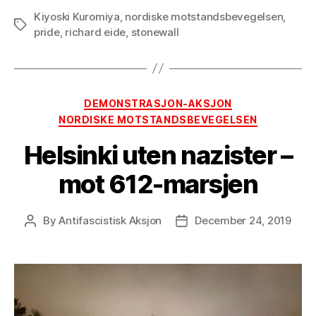
Kiyoski Kuromiya
,
nordiske motstandsbevegelsen
,
Tags
pride
,
richard eide
,
stonewall
Categories
DEMONSTRASJON-AKSJON
NORDISKE MOTSTANDSBEVEGELSEN
Helsinki uten nazister –
mot 612-marsjen
By
Antifascistisk Aksjon
December 24, 2019
Post
Post
author
date