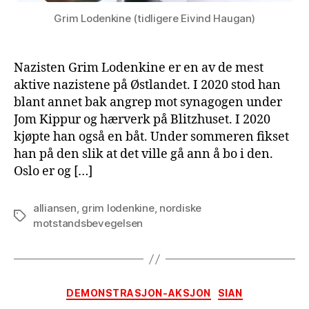
Grim Lodenkine (tidligere Eivind Haugan)
Nazisten Grim Lodenkine er en av de mest
aktive nazistene på Østlandet. I 2020 stod han
blant annet bak angrep mot synagogen under
Jom Kippur og hærverk på Blitzhuset. I 2020
kjøpte han også en båt. Under sommeren fikset
han på den slik at det ville gå ann å bo i den.
Oslo er og […]
alliansen
,
grim lodenkine
,
nordiske
Tags
motstandsbevegelsen
Categories
DEMONSTRASJON-AKSJON
SIAN