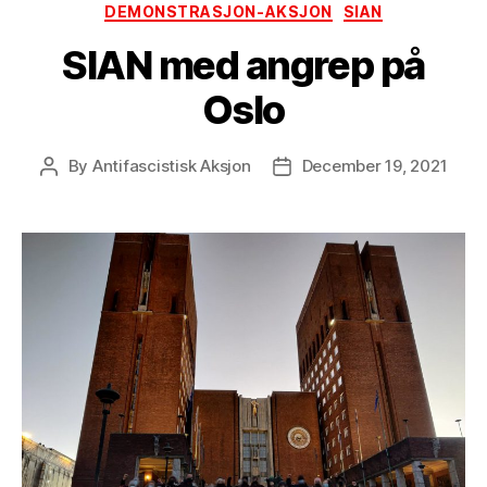
Categories
DEMONSTRASJON-AKSJON
SIAN
SIAN med angrep på
Oslo
By
Antifascistisk Aksjon
December 19, 2021
Post
Post
author
date