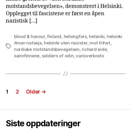
motstandsbevegelsen», demonstrert i Helsinki.
Opplegget til fascistene er først en åpen
nazistisk […]
blood & honour
,
finland
,
helsingfors
,
helsinki
,
helsinki
ilman natseja
,
helsinki uten nazister
,
mot frihet
,
Tags
nordiske motstandsbevegelsen
,
richard eide
,
sannfinnene
,
soldiers of odin
,
varisverkosto
Posts
1
2
Older
→
pagination
Siste oppdateringer