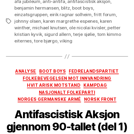
afa jubileum
,
anti-antifa
,
antifascistisk aksjon
,
benjamin hermansen
,
blitz
,
boot boys
,
einzatsgruppen
,
eirik ragnar solheim
,
fritt forum
,
johnny olsen
,
karen margrethe espenes
,
karen
Tags
winther
,
michael knutsen
,
ole nicolai kvisler
,
petter
kristian kyvik
,
sigurd allern
,
terje sjølie
,
tom kimmo
eiternes
,
tore bjørgo
,
viking
Categories
ANALYSE
BOOT BOYS
FEDRELANDSPARTIET
FOLKEBEVEGELSEN MOT INNVANDRING
HVIT ARISK MOTSTAND
KAMPDAG
NASJONALT FOLKEPARTI
NORGES GERMANSKE ARMÉ
NORSK FRONT
Antifascistisk Aksjon
gjennom 90-tallet (del 1)