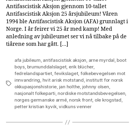
Antifascistisk Aksjon gjennom 10-tallet
Antifascistisk Aksjon 25 årsjubileum! Våren
1994 ble Antifascistisk Aksjon (AFA) grunnlagt i
Norge. I år feirer vi 25 år med kamp! Med
anledning av jubileumet ser vi nå tilbake på de
tiårene som har gått. […]
afa jubileum
,
antifascistisk aksjon
,
arne myrdal
,
boot
boys
,
brumunddalslaget
,
erik blücher
,
fedrelandspartiet
,
fevikslaget
,
folkebevegelsen mot
innvandring
,
hvit arisk motstand
,
institutt for norsk
Tags
okkupasjonshistorie
,
jan holthe
,
johnny olsen
,
nasjonalt folkeparti
,
nordiske motstandsbevegelsen
,
norges germanske armé
,
norsk front
,
ole krogstad
,
petter kristian kyvik
,
vidkuns venner