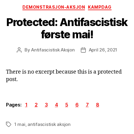
Categories
DEMONSTRASJON-AKSJON
KAMPDAG
Protected: Antifascistisk
første mai!
By
Antifascistisk Aksjon
April 26, 2021
Post
Post
author
date
There is no excerpt because this is a protected
post.
Pages:
1
2
3
4
5
6
7
8
1 mai
,
antifascistisk aksjon
Tags