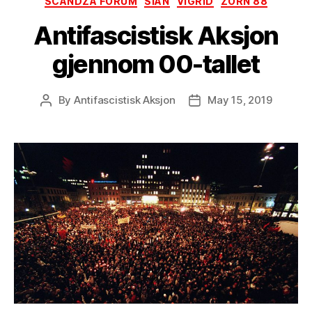
SCANDZA FORUM
SIAN
VIGRID
ZORN 88
Antifascistisk Aksjon
gjennom 00-tallet
By
Antifascistisk Aksjon
May 15, 2019
Post
Post
author
date