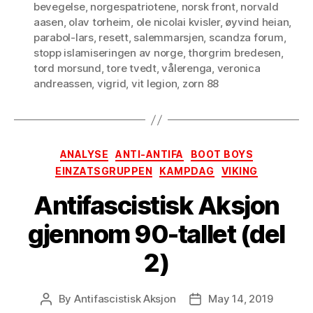
bevegelse
,
norgespatriotene
,
norsk front
,
norvald
aasen
,
olav torheim
,
ole nicolai kvisler
,
øyvind heian
,
parabol-lars
,
resett
,
salemmarsjen
,
scandza forum
,
stopp islamiseringen av norge
,
thorgrim bredesen
,
tord morsund
,
tore tvedt
,
vålerenga
,
veronica
andreassen
,
vigrid
,
vit legion
,
zorn 88
Categories
ANALYSE
ANTI-ANTIFA
BOOT BOYS
EINZATSGRUPPEN
KAMPDAG
VIKING
Antifascistisk Aksjon
gjennom 90-tallet (del
2)
By
Antifascistisk Aksjon
May 14, 2019
Post
Post