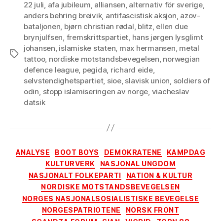
22 juli
,
afa jubileum
,
alliansen
,
alternativ för sverige
,
anders behring breivik
,
antifascistisk aksjon
,
azov-
bataljonen
,
bjørn christian rødal
,
blitz
,
ellen due
brynjulfsen
,
fremskrittspartiet
,
hans jørgen lysglimt
johansen
,
islamiske staten
,
max hermansen
,
metal
Tags
tattoo
,
nordiske motstandsbevegelsen
,
norwegian
defence league
,
pegida
,
richard eide
,
selvstendighetspartiet
,
sioe
,
slavisk union
,
soldiers of
odin
,
stopp islamiseringen av norge
,
viacheslav
datsik
Categories
ANALYSE
BOOT BOYS
DEMOKRATENE
KAMPDAG
KULTURVERK
NASJONAL UNGDOM
NASJONALT FOLKEPARTI
NATION & KULTUR
NORDISKE MOTSTANDSBEVEGELSEN
NORGES NASJONALSOSIALISTISKE BEVEGELSE
NORGESPATRIOTENE
NORSK FRONT