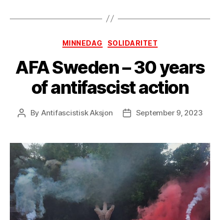
Categories
MINNEDAG
SOLIDARITET
AFA Sweden – 30 years
of antifascist action
By
Antifascistisk Aksjon
September 9, 2023
Post
Post
author
date