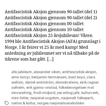
Antifascistisk Aksjon gjennom 90-tallet (del 1)
Antifascistisk Aksjon gjennom 90-tallet (del 2)
Antifascistisk Aksjon gjennom 00-tallet
Antifascistisk Aksjon gjennom 10-tallet
Antifascistisk Aksjon 25 årsjubileum! Våren
1994 ble Antifascistisk Aksjon (AFA) grunnlagt i
Norge. I år feirer vi 25 år med kamp! Med
anledning av jubileumet ser vi nå tilbake på de
tiårene som har gått. […]
afa jubileum
,
alexander viken
,
antifascistisk aksjon
,
arne tumyr
,
benjamin hermansen
,
boot boys
,
clara
weltzin
,
daniel wretström
,
demokratene
,
eirik ragnar
solheim
,
erik gjems-onstad
,
folkebevegelsen mot
innvandring
,
frodi midjord
,
joe erling jahr
,
kulturverk
,
mini-hitler
,
nasjonal ungdom
,
nasjonalt folkeparti
,
nation & kultur
,
norges nasjonalsosialistiske
Tags