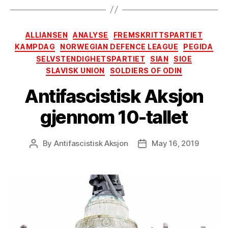
Categories
ALLIANSEN
ANALYSE
FREMSKRITTSPARTIET
KAMPDAG
NORWEGIAN DEFENCE LEAGUE
PEGIDA
SELVSTENDIGHETSPARTIET
SIAN
SIOE
SLAVISK UNION
SOLDIERS OF ODIN
Antifascistisk Aksjon
gjennom 10-tallet
By
Antifascistisk Aksjon
May 16, 2019
Post
Post
author
date