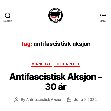
Search
Menu
Antifascistisk
Aksjon
Tag:
antifascistisk aksjon
Categories
MINNEDAG
SOLIDARITET
Antifascistisk Aksjon –
30 år
By
Antifascistisk Aksjon
June 9, 2024
Post
Post
author
date