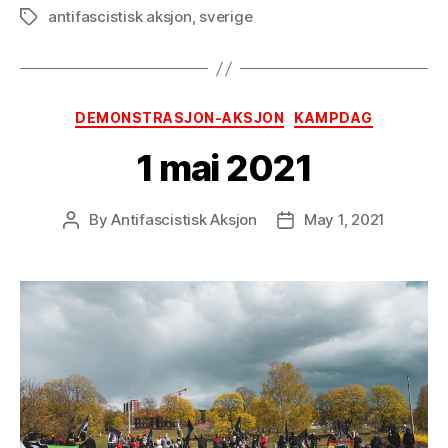
antifascistisk aksjon
,
sverige
Tags
Categories
DEMONSTRASJON-AKSJON
KAMPDAG
1 mai 2021
By
Antifascistisk Aksjon
May 1, 2021
Post
Post
author
date