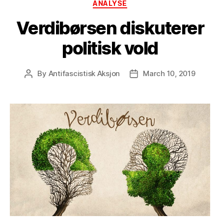
Categories
ANALYSE
Verdibørsen diskuterer
politisk vold
By
Antifascistisk Aksjon
March 10, 2019
Post
Post
author
date