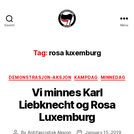
Search
Menu
Antifascistisk
Aksjon
Tag:
rosa luxemburg
Categories
DEMONSTRASJON-AKSJON
KAMPDAG
MINNEDAG
Vi minnes Karl
Liebknecht og Rosa
Luxemburg
By
Antifascistisk Aksjon
January 15, 2019
Post
Post