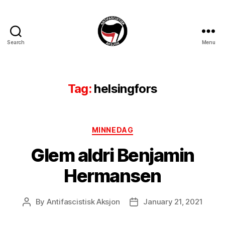
Search
Menu
Antifascistisk
Aksjon
Tag:
helsingfors
Categories
MINNEDAG
Glem aldri Benjamin
Hermansen
By
Antifascistisk Aksjon
January 21, 2021
Post
Post
author
date