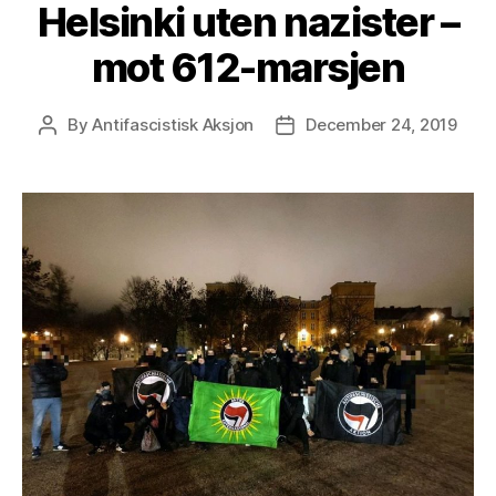
Helsinki uten nazister –
mot 612-marsjen
By
Antifascistisk Aksjon
December 24, 2019
Post
Post
author
date