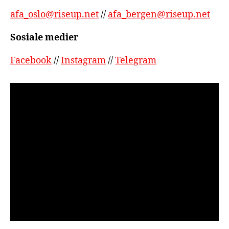
afa_oslo@riseup.net
//
afa_bergen@riseup.net
Sosiale medier
Facebook
//
Instagram
//
Telegram