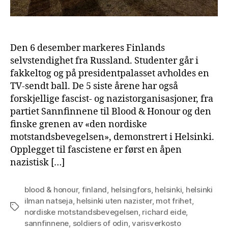
Den 6 desember markeres Finlands
selvstendighet fra Russland. Studenter går i
fakkeltog og på presidentpalasset avholdes en
TV-sendt ball. De 5 siste årene har også
forskjellige fascist- og nazistorganisasjoner, fra
partiet Sannfinnene til Blood & Honour og den
finske grenen av «den nordiske
motstandsbevegelsen», demonstrert i Helsinki.
Opplegget til fascistene er først en åpen
nazistisk […]
blood & honour
,
finland
,
helsingfors
,
helsinki
,
helsinki
ilman natseja
,
helsinki uten nazister
,
mot frihet
,
Tags
nordiske motstandsbevegelsen
,
richard eide
,
sannfinnene
,
soldiers of odin
,
varisverkosto