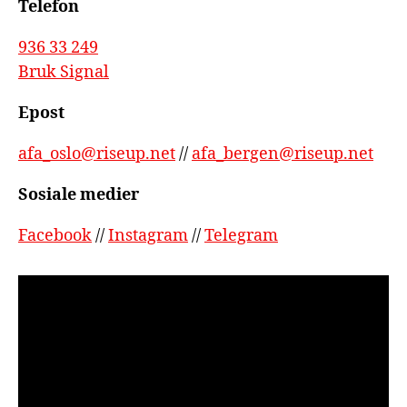
Telefon
936 33 249
Bruk Signal
Epost
afa_oslo@riseup.net
//
afa_bergen@riseup.net
Sosiale medier
Facebook
//
Instagram
//
Telegram