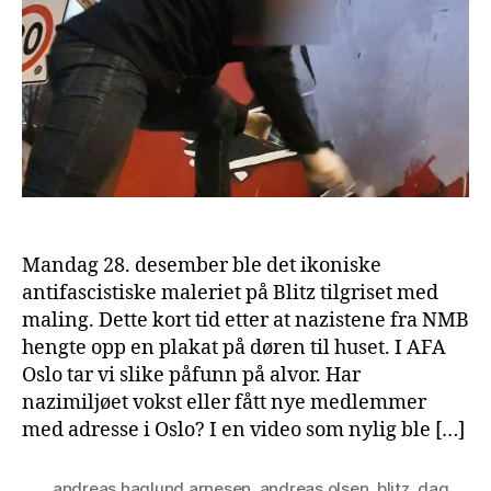
Mandag 28. desember ble det ikoniske
antifascistiske maleriet på Blitz tilgriset med
maling. Dette kort tid etter at nazistene fra NMB
hengte opp en plakat på døren til huset. I AFA
Oslo tar vi slike påfunn på alvor. Har
nazimiljøet vokst eller fått nye medlemmer
med adresse i Oslo? I en video som nylig ble […]
andreas haglund arnesen
,
andreas olsen
,
blitz
,
dag