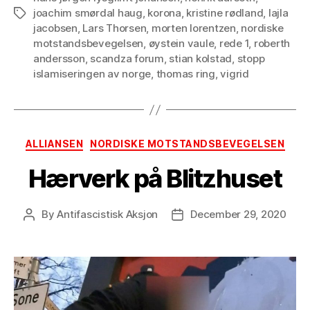
joachim smørdal haug
,
korona
,
kristine rødland
,
lajla
Tags
jacobsen
,
Lars Thorsen
,
morten lorentzen
,
nordiske
motstandsbevegelsen
,
øystein vaule
,
rede 1
,
roberth
andersson
,
scandza forum
,
stian kolstad
,
stopp
islamiseringen av norge
,
thomas ring
,
vigrid
Categories
ALLIANSEN
NORDISKE MOTSTANDSBEVEGELSEN
Hærverk på Blitzhuset
By
Antifascistisk Aksjon
December 29, 2020
Post
Post
author
date