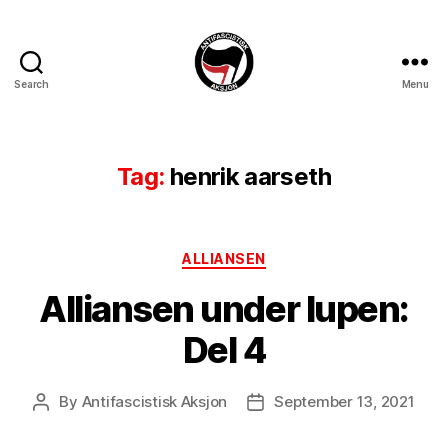
Search
Menu
Antifascistisk
Aksjon
Tag:
henrik aarseth
Categories
ALLIANSEN
Alliansen under lupen:
Del 4
By
Antifascistisk Aksjon
September 13, 2021
Post
Post
author
date