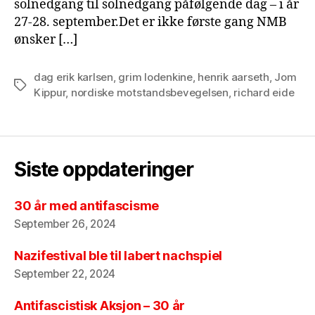
solnedgang til solnedgang påfølgende dag – i år
27-28. september.Det er ikke første gang NMB
ønsker […]
dag erik karlsen
,
grim lodenkine
,
henrik aarseth
,
Jom
Tags
Kippur
,
nordiske motstandsbevegelsen
,
richard eide
Siste oppdateringer
30 år med antifascisme
September 26, 2024
Nazifestival ble til labert nachspiel
September 22, 2024
Antifascistisk Aksjon – 30 år