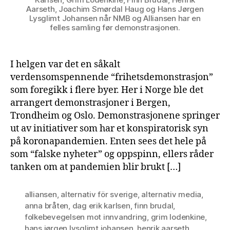
Aarseth, Joachim Smørdal Haug og Hans Jørgen
Lysglimt Johansen når NMB og Alliansen har en
felles samling før demonstrasjonen.
I helgen var det en såkalt
verdensomspennende “frihetsdemonstrasjon”
som foregikk i flere byer. Her i Norge ble det
arrangert demonstrasjoner i Bergen,
Trondheim og Oslo. Demonstrasjonene springer
ut av initiativer som har et konspiratorisk syn
på koronapandemien. Enten sees det hele på
som “falske nyheter” og oppspinn, ellers råder
tanken om at pandemien blir brukt […]
alliansen
,
alternativ för sverige
,
alternativ media
,
anna bråten
,
dag erik karlsen
,
finn brudal
,
folkebevegelsen mot innvandring
,
grim lodenkine
,
hans jørgen lysglimt johansen
,
henrik aarseth
,