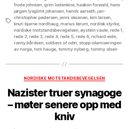
frode johnsen
,
grim lodenkine
,
haakon forwald
,
hans
jørgen lysglimt johansen
,
henrik aarseth
,
jan-
christopher pedersen
,
jenni oksanen
,
kim larsen
,
Tags
knut-bjarne nordhaug
,
marius tørum
,
nordisk styrke
,
nordiske motstandsbevegelsen
,
øystein vaule
,
rede 1
,
rede 2
,
rede 3
,
rede 4
,
rede 5
,
rede 6
,
richard eide
,
ronny bårdsen
,
soldiers of odin
,
stopp islamiseringen
av norge
,
tom hauge
,
tommy nyberg
,
tommy olsen
Categories
NORDISKE MOTSTANDSBEVEGELSEN
Nazister truer synagoge
– møter senere opp med
kniv