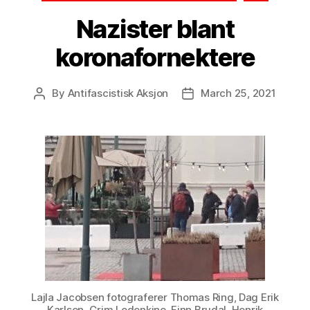
Nazister blant
koronafornektere
By
Antifascistisk Aksjon
March 25, 2021
Post
Post
author
date
Lajla Jacobsen fotograferer Thomas Ring, Dag Erik
Karlsen, Grim Lodenkine, Finn Brudal, Henrik