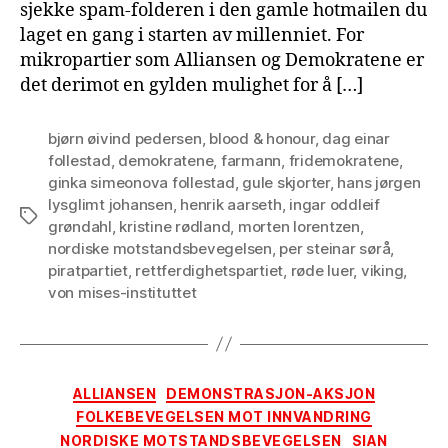
sjekke spam-folderen i den gamle hotmailen du
laget en gang i starten av millenniet. For
mikropartier som Alliansen og Demokratene er
det derimot en gylden mulighet for å […]
bjørn øivind pedersen
,
blood & honour
,
dag einar
follestad
,
demokratene
,
farmann
,
fridemokratene
,
ginka simeonova follestad
,
gule skjorter
,
hans jørgen
lysglimt johansen
,
henrik aarseth
,
ingar oddleif
Tags
grøndahl
,
kristine rødland
,
morten lorentzen
,
nordiske motstandsbevegelsen
,
per steinar sørå
,
piratpartiet
,
rettferdighetspartiet
,
røde luer
,
viking
,
von mises-instituttet
Categories
ALLIANSEN
DEMONSTRASJON-AKSJON
FOLKEBEVEGELSEN MOT INNVANDRING
NORDISKE MOTSTANDSBEVEGELSEN
SIAN