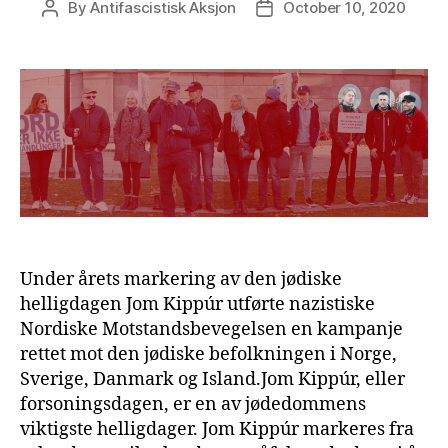
By
Antifascistisk Aksjon
October 10, 2020
Post
Post
author
date
Under årets markering av den jødiske
helligdagen Jom Kippúr utførte nazistiske
Nordiske Motstandsbevegelsen en kampanje
rettet mot den jødiske befolkningen i Norge,
Sverige, Danmark og Island.Jom Kippúr, eller
forsoningsdagen, er en av jødedommens
viktigste helligdager. Jom Kippúr markeres fra