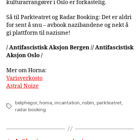
kulturarrangører i Oslo er forkastelig.
Så til Parkteatret og Radar Booking: Det er aldri
for sent å snu – avbook nazibandene og nekt å
gi plattform til nazisme!
/ Antifascistisk Aksjon Bergen // Antifascistisk
Aksjon Oslo /
Mer om Horna:
Varisverkosto
Astral Noize
belphegor
,
horna
,
incantation
,
nsbm
,
parkteatret
,
Tags
radar booking