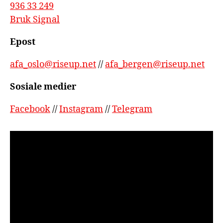
936 33 249
Bruk Signal
Epost
afa_oslo@riseup.net
//
afa_bergen@riseup.net
Sosiale medier
Facebook
//
Instagram
//
Telegram