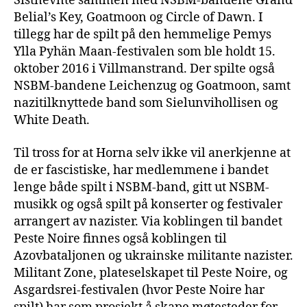
Sistnevnte sammen med NSBM-bandene Grand
Belial’s Key, Goatmoon og Circle of Dawn. I
tillegg har de spilt på den hemmelige Pemys
Ylla Pyhän Maan-festivalen som ble holdt 15.
oktober 2016 i Villmanstrand. Der spilte også
NSBM-bandene Leichenzug og Goatmoon, samt
nazitilknyttede band som Sielunvihollisen og
White Death.
Til tross for at Horna selv ikke vil anerkjenne at
de er fascistiske, har medlemmene i bandet
lenge både spilt i NSBM-band, gitt ut NSBM-
musikk og også spilt på konserter og festivaler
arrangert av nazister. Via koblingen til bandet
Peste Noire finnes også koblingen til
Azovbataljonen og ukrainske militante nazister.
Militant Zone, plateselskapet til Peste Noire, og
Asgardsrei-festivalen (hvor Peste Noire har