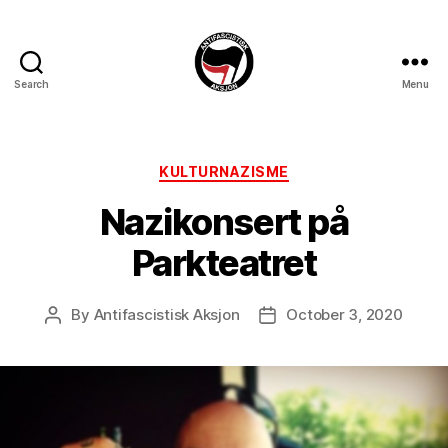
Search
Menu
Antifascistisk
Aksjon
Categories
KULTURNAZISME
Nazikonsert på
Parkteatret
By
Antifascistisk Aksjon
October 3, 2020
Post
Post
author
date