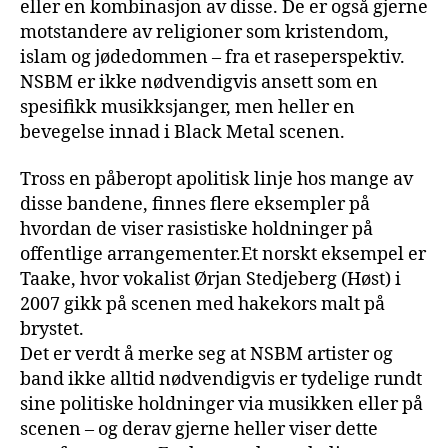
eller en kombinasjon av disse. De er også gjerne
motstandere av religioner som kristendom,
islam og jødedommen – fra et raseperspektiv.
NSBM er ikke nødvendigvis ansett som en
spesifikk musikksjanger, men heller en
bevegelse innad i Black Metal scenen.
Tross en påberopt apolitisk linje hos mange av
disse bandene, finnes flere eksempler på
hvordan de viser rasistiske holdninger på
offentlige arrangementer.Et norskt eksempel er
Taake, hvor vokalist Ørjan Stedjeberg (Høst) i
2007 gikk på scenen med hakekors malt på
brystet.
Det er verdt å merke seg at NSBM artister og
band ikke alltid nødvendigvis er tydelige rundt
sine politiske holdninger via musikken eller på
scenen – og derav gjerne heller viser dette