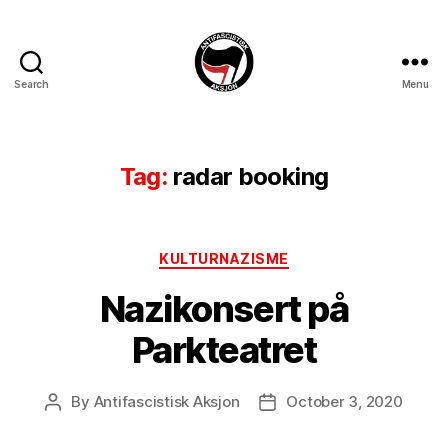
Search
Menu
Antifascistisk
Aksjon
Tag:
radar booking
Categories
KULTURNAZISME
Nazikonsert på
Parkteatret
By
Antifascistisk Aksjon
October 3, 2020
Post
Post
author
date