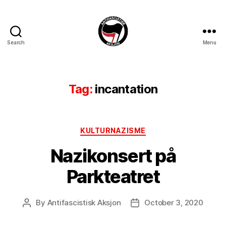
Search
Menu
Antifascistisk
Aksjon
Tag:
incantation
Categories
KULTURNAZISME
Nazikonsert på
Parkteatret
By
Antifascistisk Aksjon
October 3, 2020
Post
Post
author
date