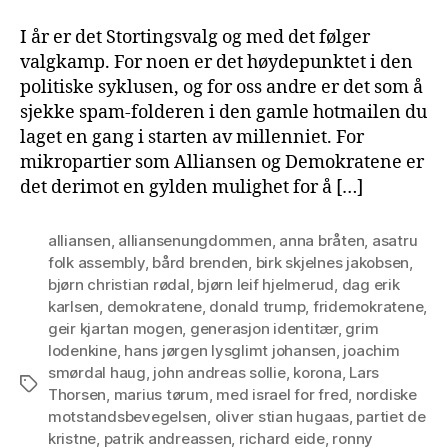
I år er det Stortingsvalg og med det følger
valgkamp. For noen er det høydepunktet i den
politiske syklusen, og for oss andre er det som å
sjekke spam-folderen i den gamle hotmailen du
laget en gang i starten av millenniet. For
mikropartier som Alliansen og Demokratene er
det derimot en gylden mulighet for å […]
alliansen
,
alliansenungdommen
,
anna bråten
,
asatru
folk assembly
,
bård brenden
,
birk skjelnes jakobsen
,
bjørn christian rødal
,
bjørn leif hjelmerud
,
dag erik
karlsen
,
demokratene
,
donald trump
,
fridemokratene
,
geir kjartan mogen
,
generasjon identitær
,
grim
lodenkine
,
hans jørgen lysglimt johansen
,
joachim
smørdal haug
,
john andreas sollie
,
korona
,
Lars
Tags
Thorsen
,
marius tørum
,
med israel for fred
,
nordiske
motstandsbevegelsen
,
oliver stian hugaas
,
partiet de
kristne
,
patrik andreassen
,
richard eide
,
ronny