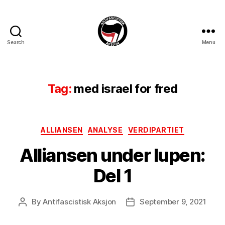
Search
Menu
Antifascistisk
Aksjon
Tag:
med israel for fred
Categories
ALLIANSEN
ANALYSE
VERDIPARTIET
Alliansen under lupen:
Del 1
By
Antifascistisk Aksjon
September 9, 2021
Post
Post
author
date