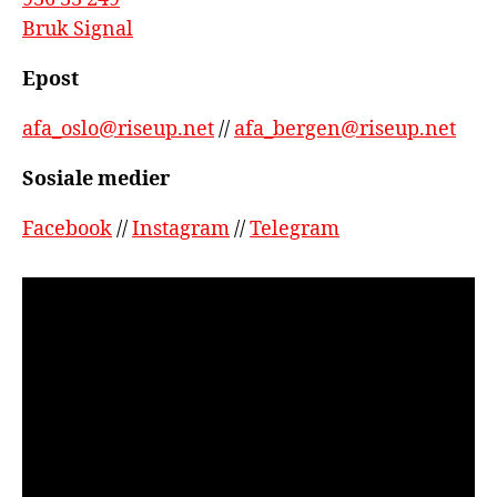
Bruk Signal
Epost
afa_oslo@riseup.net
//
afa_bergen@riseup.net
Sosiale medier
Facebook
//
Instagram
//
Telegram