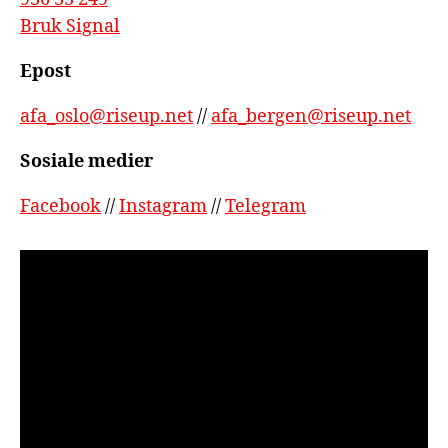
Bruk Signal
Epost
afa_oslo@riseup.net
//
afa_bergen@riseup.net
Sosiale medier
Facebook
//
Instagram
//
Telegram