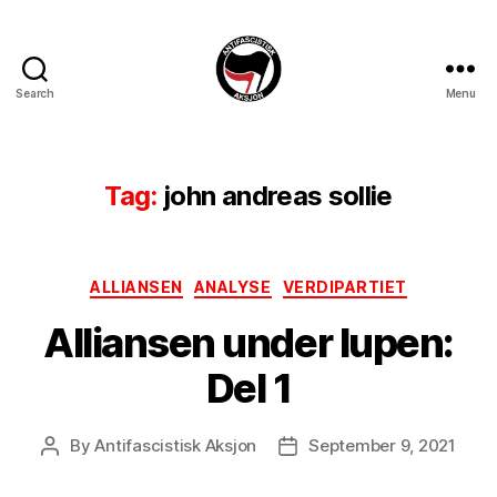
Search
Menu
Antifascistisk
Aksjon
Tag:
john andreas sollie
Categories
ALLIANSEN
ANALYSE
VERDIPARTIET
Alliansen under lupen:
Del 1
By
Antifascistisk Aksjon
September 9, 2021
Post
Post
author
date