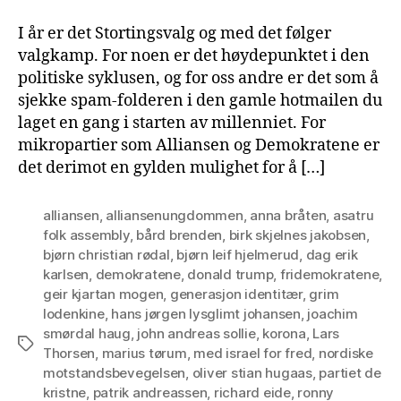
I år er det Stortingsvalg og med det følger
valgkamp. For noen er det høydepunktet i den
politiske syklusen, og for oss andre er det som å
sjekke spam-folderen i den gamle hotmailen du
laget en gang i starten av millenniet. For
mikropartier som Alliansen og Demokratene er
det derimot en gylden mulighet for å […]
alliansen
,
alliansenungdommen
,
anna bråten
,
asatru
folk assembly
,
bård brenden
,
birk skjelnes jakobsen
,
bjørn christian rødal
,
bjørn leif hjelmerud
,
dag erik
karlsen
,
demokratene
,
donald trump
,
fridemokratene
,
geir kjartan mogen
,
generasjon identitær
,
grim
lodenkine
,
hans jørgen lysglimt johansen
,
joachim
smørdal haug
,
john andreas sollie
,
korona
,
Lars
Tags
Thorsen
,
marius tørum
,
med israel for fred
,
nordiske
motstandsbevegelsen
,
oliver stian hugaas
,
partiet de
kristne
,
patrik andreassen
,
richard eide
,
ronny