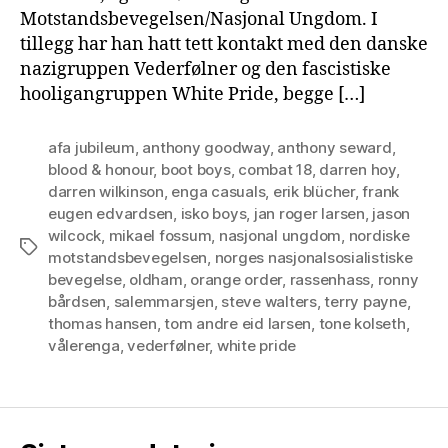
Motstandsbevegelsen/Nasjonal Ungdom. I
tillegg har han hatt tett kontakt med den danske
nazigruppen Vederfølner og den fascistiske
hooligangruppen White Pride, begge […]
afa jubileum
,
anthony goodway
,
anthony seward
,
blood & honour
,
boot boys
,
combat 18
,
darren hoy
,
darren wilkinson
,
enga casuals
,
erik blücher
,
frank
eugen edvardsen
,
isko boys
,
jan roger larsen
,
jason
wilcock
,
mikael fossum
,
nasjonal ungdom
,
nordiske
Tags
motstandsbevegelsen
,
norges nasjonalsosialistiske
bevegelse
,
oldham
,
orange order
,
rassenhass
,
ronny
bårdsen
,
salemmarsjen
,
steve walters
,
terry payne
,
thomas hansen
,
tom andre eid larsen
,
tone kolseth
,
vålerenga
,
vederfølner
,
white pride