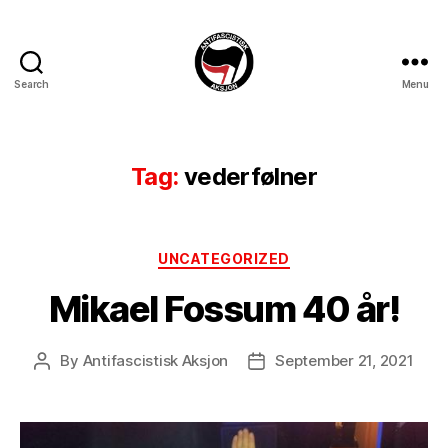
Search
Menu
Antifascistisk
Aksjon
Tag:
vederfølner
Categories
UNCATEGORIZED
Mikael Fossum 40 år!
By
Antifascistisk Aksjon
September 21, 2021
Post
Post
author
date