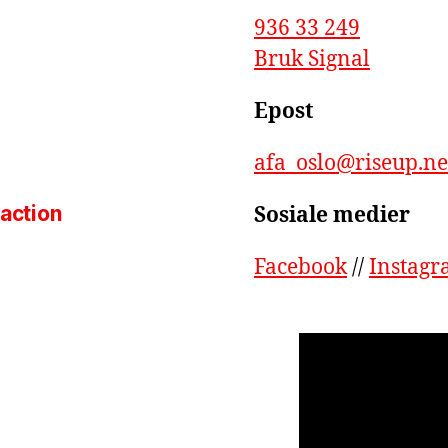
936 33 249
Bruk Signal
Epost
afa_oslo@riseup.ne
 action
Sosiale medier
Facebook
//
Instag