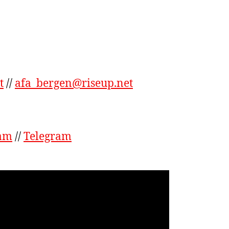
t
//
afa_bergen@riseup.net
ram
//
Telegram