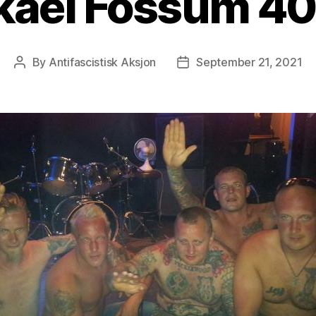
kael Fossum 40 
By
Antifascistisk Aksjon
September 21, 2021
Post
Post
author
date