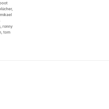
boot
blücher
,
mikael
s
s
,
ronny
n
,
tom
e