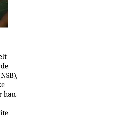
elt
åde
NNSB),
ke
r han
ite