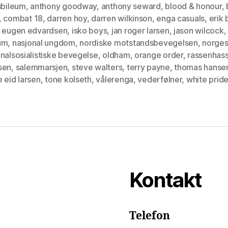
ubileum
,
anthony goodway
,
anthony seward
,
blood & honour
,
,
combat 18
,
darren hoy
,
darren wilkinson
,
enga casuals
,
erik 
k eugen edvardsen
,
isko boys
,
jan roger larsen
,
jason wilcock
,
um
,
nasjonal ungdom
,
nordiske motstandsbevegelsen
,
norge
nalsosialistiske bevegelse
,
oldham
,
orange order
,
rassenhas
sen
,
salemmarsjen
,
steve walters
,
terry payne
,
thomas hanse
 eid larsen
,
tone kolseth
,
vålerenga
,
vederfølner
,
white prid
Kontakt
Telefon