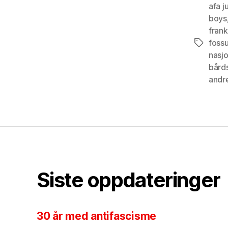
afa j
boys
fran
foss
Tags
nasjo
bård
andre
Siste oppdateringer
30 år med antifascisme