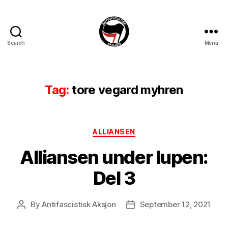
Search
Menu
Antifascistisk
Aksjon
Tag:
tore vegard myhren
Categories
ALLIANSEN
Alliansen under lupen:
Del 3
By
Antifascistisk Aksjon
September 12, 2021
Post
Post
author
date