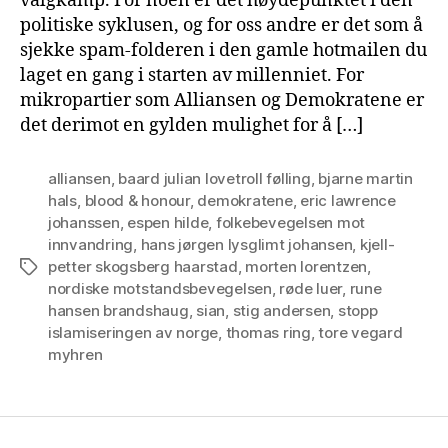
valgkamp. For noen er det høydepunktet i den
politiske syklusen, og for oss andre er det som å
sjekke spam-folderen i den gamle hotmailen du
laget en gang i starten av millenniet. For
mikropartier som Alliansen og Demokratene er
det derimot en gylden mulighet for å […]
alliansen
,
baard julian lovetroll følling
,
bjarne martin
hals
,
blood & honour
,
demokratene
,
eric lawrence
johanssen
,
espen hilde
,
folkebevegelsen mot
innvandring
,
hans jørgen lysglimt johansen
,
kjell-
petter skogsberg haarstad
,
morten lorentzen
,
Tags
nordiske motstandsbevegelsen
,
røde luer
,
rune
hansen brandshaug
,
sian
,
stig andersen
,
stopp
islamiseringen av norge
,
thomas ring
,
tore vegard
myhren