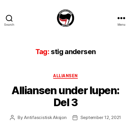
Search
Menu
Antifascistisk
Aksjon
Tag:
stig andersen
Categories
ALLIANSEN
Alliansen under lupen:
Del 3
By
Antifascistisk Aksjon
September 12, 2021
Post
Post
author
date