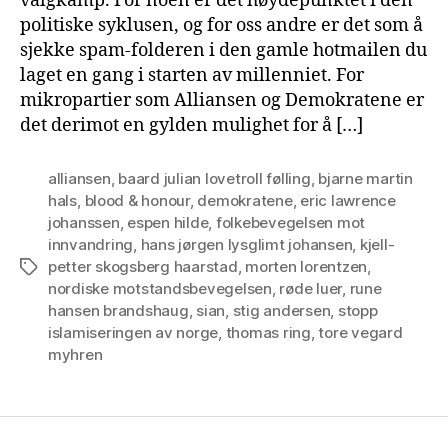
valgkamp. For noen er det høydepunktet i den
politiske syklusen, og for oss andre er det som å
sjekke spam-folderen i den gamle hotmailen du
laget en gang i starten av millenniet. For
mikropartier som Alliansen og Demokratene er
det derimot en gylden mulighet for å […]
alliansen
,
baard julian lovetroll følling
,
bjarne martin
hals
,
blood & honour
,
demokratene
,
eric lawrence
johanssen
,
espen hilde
,
folkebevegelsen mot
innvandring
,
hans jørgen lysglimt johansen
,
kjell-
petter skogsberg haarstad
,
morten lorentzen
,
Tags
nordiske motstandsbevegelsen
,
røde luer
,
rune
hansen brandshaug
,
sian
,
stig andersen
,
stopp
islamiseringen av norge
,
thomas ring
,
tore vegard
myhren