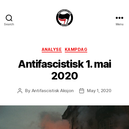
Search
Menu
Antifascistisk
Aksjon
Categories
ANALYSE
KAMPDAG
Antifascistisk 1. mai
2020
By
Antifascistisk Aksjon
May 1, 2020
Post
Post
author
date