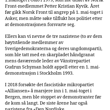
1.maitoget i Oslo i 1979, som ble utført av Norsk
Front-medlemmet Petter Kristian Kyvik. Året
før gikk Norsk Front til angrep på 1. mai-toget i
Asker, men måtte søke tilflukt hos politiet etter
at demonstrasjonen forsvarte seg.
Ellers kan vi nevne de tre nazistene (to av dem
høytstående medlemmer av
Sverigedemokraterna og deres ungdomsparti),
som ble tatt med en skarpladet håndgranat
mens daværende leder av Vänstrepartiet
Gudrun Schyman holdt appell etter en 1. mai-
demonstrasjon i Stockholm 1993.
I 2018 forsøkte det fascistiske mikropartiet
«Alliansen» å marsjere inn i 1. mai-toget i
Bergen, men ble stoppet av demonstranter før
de kom så langt. De siste årene har også
nazistene fra «Den Nordiske