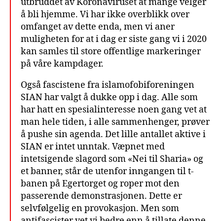
utbruddet av Koronaviruset at mange velger
å bli hjemme. Vi har ikke overblikk over
omfanget av dette enda, men vi aner
muligheten for at i dag er siste gang vi i 2020
kan samles til store offentlige markeringer
på våre kampdager.
Også fascistene fra islamofobiforeningen
SIAN har valgt å dukke opp i dag. Alle som
har hatt en spesialinteresse noen gang vet at
man hele tiden, i alle sammenhenger, prøver
å pushe sin agenda. Det lille antallet aktive i
SIAN er intet unntak. Væpnet med
intetsigende slagord som «Nei til Sharia» og
et banner, står de utenfor inngangen til t-
banen på Egertorget og roper mot den
passerende demonstrasjonen. Dette er
selvfølgelig en provokasjon. Men som
antifascister vet vi bedre enn å tillate denne