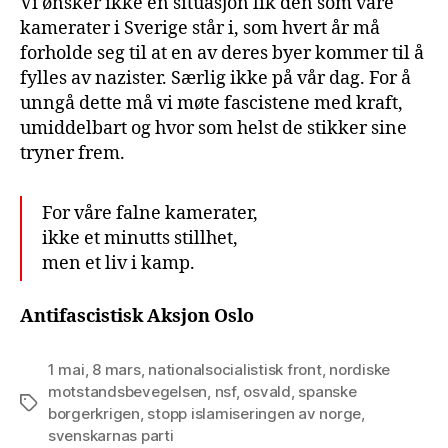
Vi ønsker ikke en situasjon lik den som våre
kamerater i Sverige står i, som hvert år må
forholde seg til at en av deres byer kommer til å
fylles av nazister. Særlig ikke på vår dag. For å
unngå dette må vi møte fascistene med kraft,
umiddelbart og hvor som helst de stikker sine
tryner frem.
For våre falne kamerater,
ikke et minutts stillhet,
men et liv i kamp.
Antifascistisk Aksjon Oslo
1 mai
,
8 mars
,
nationalsocialistisk front
,
nordiske
motstandsbevegelsen
,
nsf
,
osvald
,
spanske
Tags
borgerkrigen
,
stopp islamiseringen av norge
,
svenskarnas parti