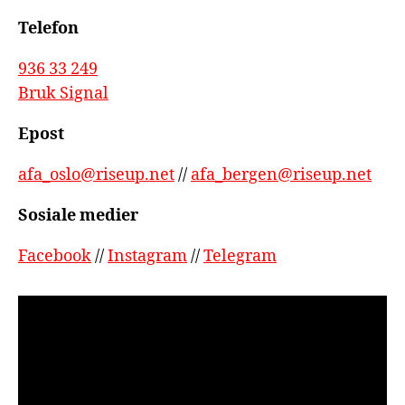
Telefon
936 33 249
Bruk Signal
Epost
afa_oslo@riseup.net
//
afa_bergen@riseup.net
Sosiale medier
Facebook
//
Instagram
//
Telegram